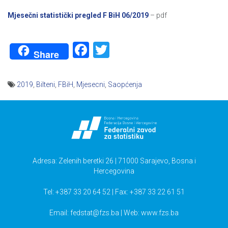
Mjesečni statistički pregled F BiH 06/2019
– pdf
Facebook
Twitter
Share
2019
,
Bilteni
,
FBiH
,
Mjesecni
,
Saopćenja
Navigacija
članaka
Adresa: Zelenih beretki 26 | 71000 Sarajevo, Bosna i
Hercegovina
Tel: +387 33 20 64 52 | Fax: +387 33 22 61 51
Email:
fedstat@fzs.ba
| Web: www.fzs.ba