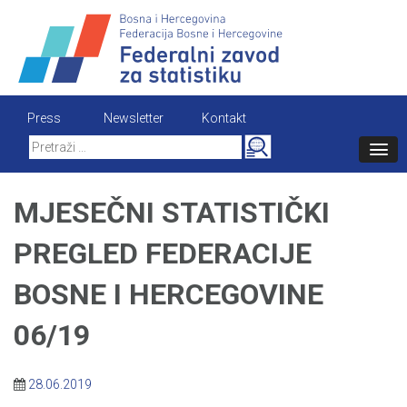
Skip
to
content
Press
Newsletter
Kontakt
Search
for:
MJESEČNI STATISTIČKI
PREGLED FEDERACIJE
BOSNE I HERCEGOVINE
06/19
28.06.2019