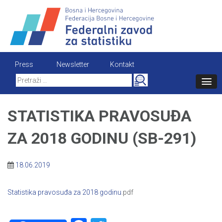
Skip
to
content
Press
Newsletter
Kontakt
Search
for:
STATISTIKA PRAVOSUĐA
ZA 2018 GODINU (SB-291)
18.06.2019
Statistika pravosuđa za 2018 godinu
.pdf