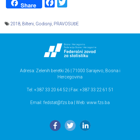
Facebook
Twitter
Share
2018
,
Bilteni
,
Godisnji
,
PRAVOSUĐE
Navigacija
članaka
Adresa: Zelenih beretki 26 | 71000 Sarajevo, Bosna i
Hercegovina
Tel: +387 33 20 64 52 | Fax: +387 33 22 61 51
Email:
fedstat@fzs.ba
| Web: www.fzs.ba