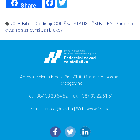
Facebook
Twitter
Share
2018
,
Bilteni
,
Godisnji
,
GODIŠNJI STATISTIČKI BILTENI
,
Prirodno
kretanje stanovništva i brakovi
Navigacija
članaka
Adresa: Zelenih beretki 26 | 71000 Sarajevo, Bosna i
Hercegovina
Tel: +387 33 20 64 52 | Fax: +387 33 22 61 51
Email:
fedstat@fzs.ba
| Web: www.fzs.ba