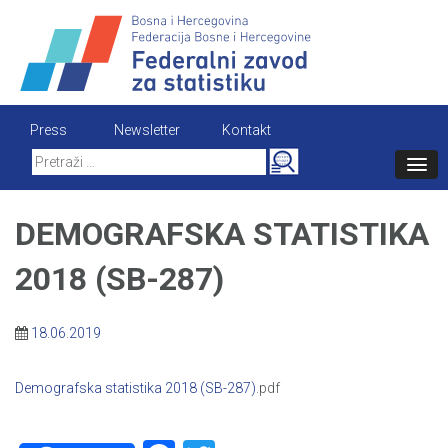
Skip
to
content
Press
Newsletter
Kontakt
Search
for:
DEMOGRAFSKA STATISTIKA
2018 (SB-287)
18.06.2019
Demografska statistika 2018 (SB-287)
.pdf