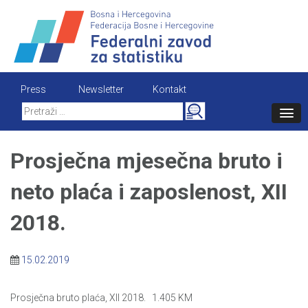
Skip
to
content
Press
Newsletter
Kontakt
Search
for:
Prosječna mjesečna bruto i
neto plaća i zaposlenost, XII
2018.
15.02.2019
Prosječna bruto plaća, XII 2018. 1.405 KM