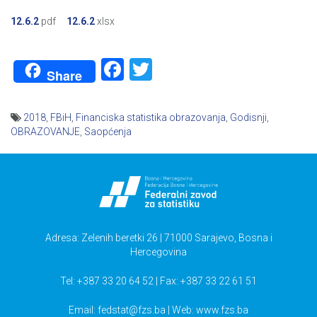
12.6.2
pdf
12.6.2
xlsx
Facebook
Twitter
Share
2018
,
FBiH
,
Financiska statistika obrazovanja
,
Godisnji
,
OBRAZOVANJE
,
Saopćenja
Navigacija
članaka
Adresa: Zelenih beretki 26 | 71000 Sarajevo, Bosna i
Hercegovina
Tel: +387 33 20 64 52 | Fax: +387 33 22 61 51
Email:
fedstat@fzs.ba
| Web: www.fzs.ba