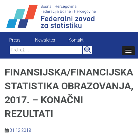
Skip
to
content
Press
Newsletter
Kontakt
Search
for:
FINANSIJSKA/FINANCIJSKA
STATISTIKA OBRAZOVANJA,
2017. – KONAČNI
REZULTATI
31.12.2018