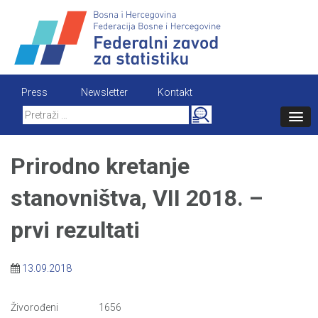
Skip
to
content
Press
Newsletter
Kontakt
Search
for:
Prirodno kretanje
stanovništva, VII 2018. –
prvi rezultati
13.09.2018
Živorođeni 1656