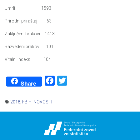
Umrli 1593
Prirodni priraštaj 63
Zaključeni brakovi 1413
Razvedeni brakovi 101
Vitalni indeks 104
Facebook
Twitter
Share
2018
,
FBiH
,
NOVOSTI
Navigacija
članaka