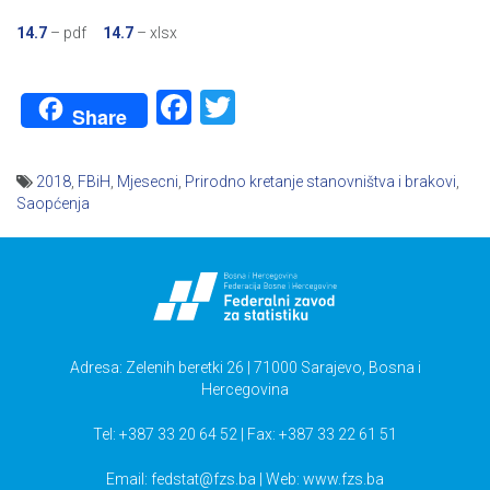
14.7
– pdf
14.7
– xlsx
Facebook
Twitter
Share
2018
,
FBiH
,
Mjesecni
,
Prirodno kretanje stanovništva i brakovi
,
Saopćenja
Navigacija
članaka
Adresa: Zelenih beretki 26 | 71000 Sarajevo, Bosna i
Hercegovina
Tel: +387 33 20 64 52 | Fax: +387 33 22 61 51
Email:
fedstat@fzs.ba
| Web: www.fzs.ba