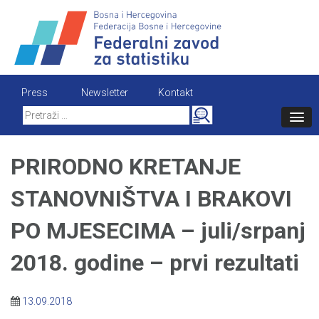
Skip
to
content
Press
Newsletter
Kontakt
Search
for:
PRIRODNO KRETANJE
STANOVNIŠTVA I BRAKOVI
PO MJESECIMA – juli/srpanj
2018. godine – prvi rezultati
13.09.2018