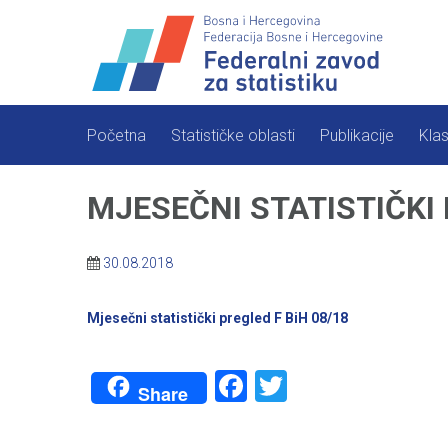
Skip
to
content
Početna
Statističke oblasti
Publikacije
Klas
MJESEČNI STATISTIČKI
30.08.2018
Mjesečni statistički pregled F BiH 08/18
Facebook
Twitter
Share