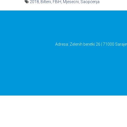
2018
,
Bilteni
,
FBiH
,
Mjesecni
,
Saopćenja
Navigacija
članaka
Adresa: Zelenih beretki 26 | 71000 Saraje