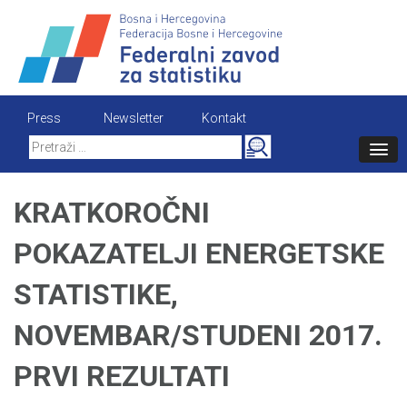
Skip
to
content
Press
Newsletter
Kontakt
Search
for:
KRATKOROČNI
POKAZATELJI ENERGETSKE
STATISTIKE,
NOVEMBAR/STUDENI 2017.
PRVI REZULTATI