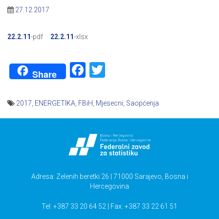
27.12.2017
22.2.11
-pdf
22.2.11
-xlsx
Facebook
Twitter
Share
2017
,
ENERGETIKA
,
FBiH
,
Mjesecni
,
Saopćenja
Navigacija
članaka
Adresa: Zelenih beretki 26 | 71000 Sarajevo, Bosna i
Hercegovina
Tel: +387 33 20 64 52 | Fax: +387 33 22 61 51