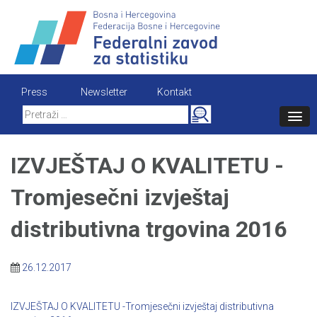
Skip
to
content
Press
Newsletter
Kontakt
Search
for:
IZVJEŠTAJ O KVALITETU -
Tromjesečni izvještaj
distributivna trgovina 2016
26.12.2017
IZVJEŠTAJ O KVALITETU -Tromjesečni izvještaj distributivna