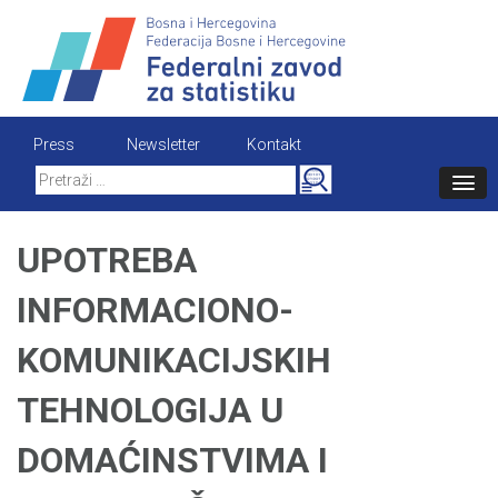
Skip
to
content
Press
Newsletter
Kontakt
Search
for:
UPOTREBA
INFORMACIONO-
KOMUNIKACIJSKIH
TEHNOLOGIJA U
DOMAĆINSTVIMA I