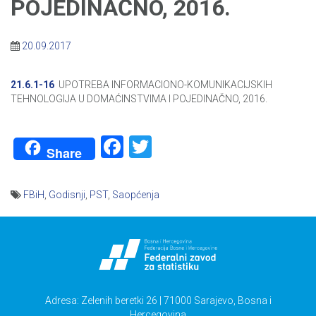
POJEDINAČNO, 2016.
20.09.2017
21.6.1-16
UPOTREBA INFORMACIONO-KOMUNIKACIJSKIH
TEHNOLOGIJA U DOMAĆINSTVIMA I POJEDINAČNO, 2016.
Facebook
Twitter
Share
FBiH
,
Godisnji
,
PST
,
Saopćenja
Navigacija
članaka
Adresa: Zelenih beretki 26 | 71000 Sarajevo, Bosna i
Hercegovina