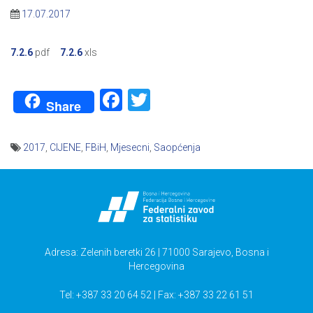
17.07.2017
7.2.6
pdf
7.2.6
xls
Facebook
Twitter
Share
2017
,
CIJENE
,
FBiH
,
Mjesecni
,
Saopćenja
Navigacija
članaka
Adresa: Zelenih beretki 26 | 71000 Sarajevo, Bosna i
Hercegovina
Tel: +387 33 20 64 52 | Fax: +387 33 22 61 51