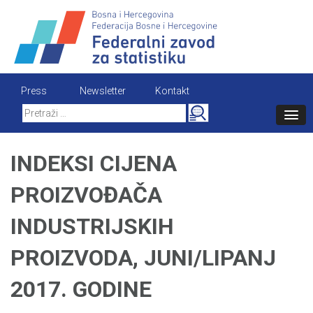
Skip
to
content
Press
Newsletter
Kontakt
Search
for:
INDEKSI CIJENA
PROIZVOĐAČA
INDUSTRIJSKIH
PROIZVODA, JUNI/LIPANJ
2017. GODINE