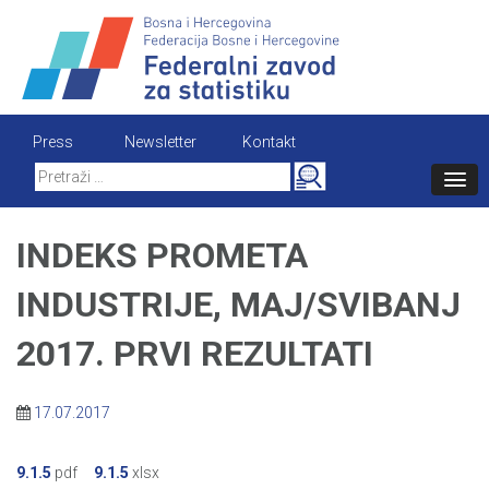
Skip
to
content
Press
Newsletter
Kontakt
Search
for:
INDEKS PROMETA
INDUSTRIJE, MAJ/SVIBANJ
2017. PRVI REZULTATI
17.07.2017
9.1.5
pdf
9.1.5
xlsx