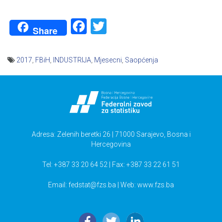
Facebook
Twitter
Share
2017
,
FBiH
,
INDUSTRIJA
,
Mjesecni
,
Saopćenja
Navigacija
članaka
Adresa: Zelenih beretki 26 | 71000 Sarajevo, Bosna i
Hercegovina
Tel: +387 33 20 64 52 | Fax: +387 33 22 61 51
Email:
fedstat@fzs.ba
| Web: www.fzs.ba