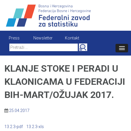
Skip
to
content
Press
Newsletter
Kontakt
Search
for:
KLANJE STOKE I PERADI U
KLAONICAMA U FEDERACIJI
BIH-MART/OŽUJAK 2017.
25.04.2017
13.2.3-pdf
13.2.3-xls