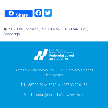
Facebook
Twitter
Share
2017
,
FBiH
,
Mjesecni
,
POLJOPRIVREDA I RIBARSTVO
,
Saopćenja
Navigacija
članaka
Adresa: Zelenih beretki 26 | 71000 Sarajevo, Bosna i
Hercegovina
Tel: +387 33 20 64 52 | Fax: +387 33 22 61 51
Email:
fedstat@fzs.ba
| Web: www.fzs.ba