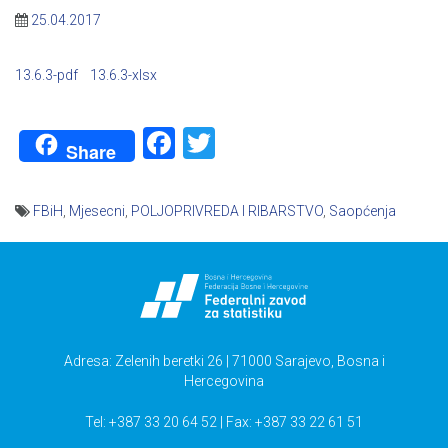
25.04.2017
13.6.3-pdf
13.6.3-xlsx
Facebook
Twitter
Share
FBiH
,
Mjesecni
,
POLJOPRIVREDA I RIBARSTVO
,
Saopćenja
Navigacija
članaka
Adresa: Zelenih beretki 26 | 71000 Sarajevo, Bosna i
Hercegovina
Tel: +387 33 20 64 52 | Fax: +387 33 22 61 51