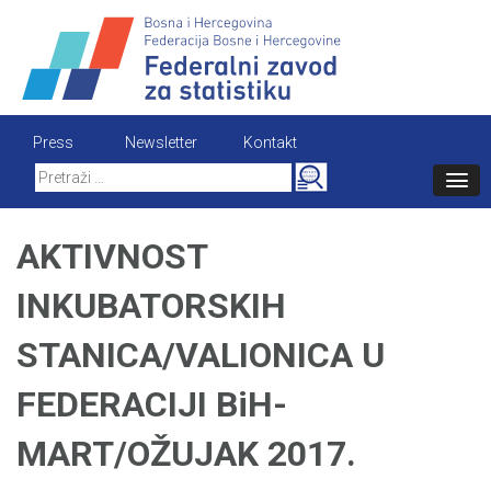
Skip
to
content
Press
Newsletter
Kontakt
Search
for:
AKTIVNOST
INKUBATORSKIH
STANICA/VALIONICA U
FEDERACIJI BiH-
MART/OŽUJAK 2017.