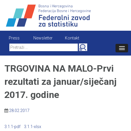
Skip
to
content
Press
Newsletter
Kontakt
Search
for:
TRGOVINA NA MALO-Prvi
rezultati za januar/siječanj
2017. godine
28.02.2017
3.1.1-pdf
3.1.1-xlsx