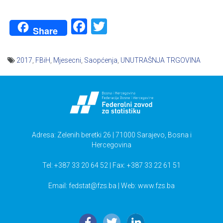
Facebook
Twitter
Share
2017
,
FBiH
,
Mjesecni
,
Saopćenja
,
UNUTRAŠNJA TRGOVINA
Navigacija
članaka
Adresa: Zelenih beretki 26 | 71000 Sarajevo, Bosna i
Hercegovina
Tel: +387 33 20 64 52 | Fax: +387 33 22 61 51
Email:
fedstat@fzs.ba
| Web: www.fzs.ba