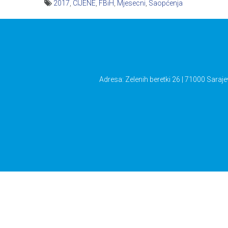
2017
,
CIJENE
,
FBiH
,
Mjesecni
,
Saopćenja
Navigacija
članaka
Adresa: Zelenih beretki 26 | 71000 Saraje