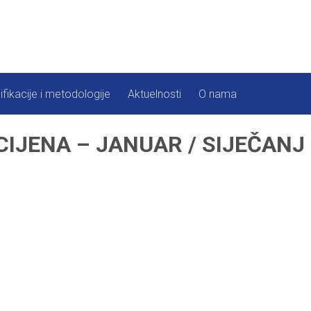
ifikacije i metodologije
Aktuelnosti
O nama
IJENA – JANUAR / SIJEČANJ 