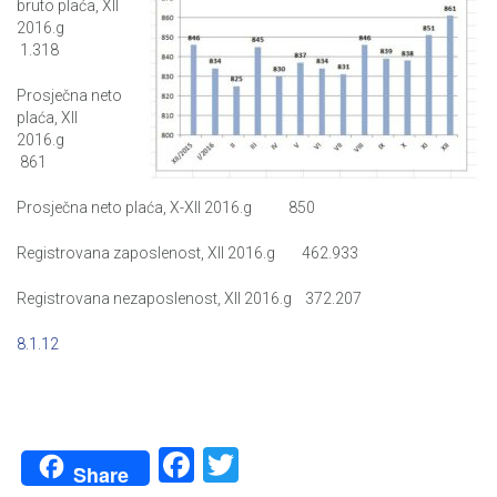
bruto plaća, XII
2016.g
1.318
Prosječna neto
plaća, XII
2016.g
861
Prosječna neto plaća, X-XII 2016.g 850
Registrovana zaposlenost, XII 2016.g 462.933
Registrovana nezaposlenost, XII 2016.g 372.207
8.1.12
Facebook
Twitter
Share