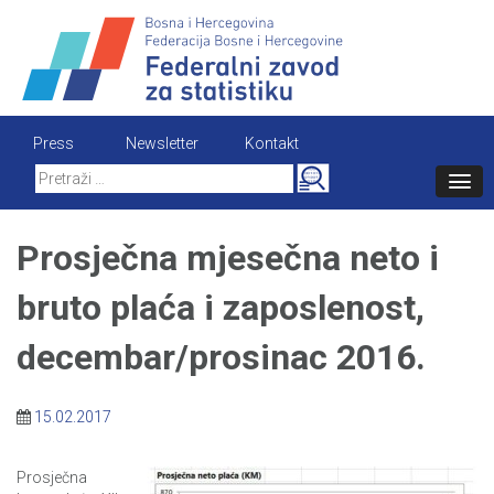
Skip
to
content
Press
Newsletter
Kontakt
Search
for:
Prosječna mjesečna neto i
bruto plaća i zaposlenost,
decembar/prosinac 2016.
15.02.2017
Prosječna