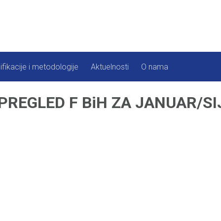
ifikacije i metodologije
Aktuelnosti
O nama
 PREGLED F BiH ZA JANUAR/S