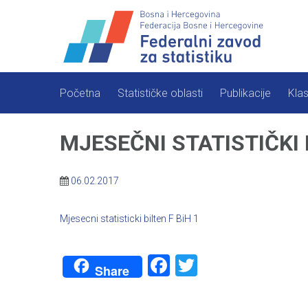
Skip
to
content
Početna
Statističke oblasti
Publikacije
Klas
MJESEČNI STATISTIČKI
06.02.2017
Mjesecni statisticki bilten F BiH 1
Facebook
Twitter
Share