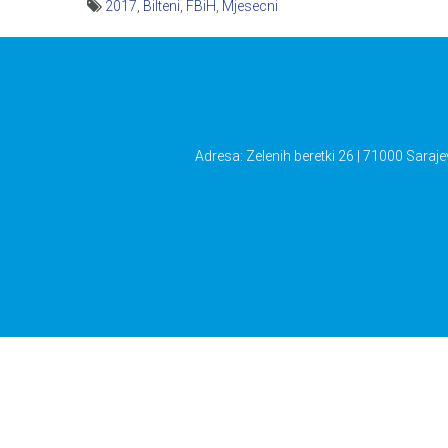
2017
,
Bilteni
,
FBiH
,
Mjesecni
Navigacija
članaka
Adresa: Zelenih beretki 26 | 71000 Saraje