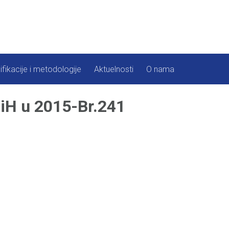
ifikacije i metodologije
Aktuelnosti
O nama
H u 2015-Br.241