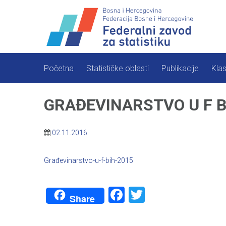
Skip
to
content
Početna
Statističke oblasti
Publikacije
Klas
GRAĐEVINARSTVO U F Bi
02.11.2016
Građevinarstvo-u-f-bih-2015
Facebook
Twitter
Share