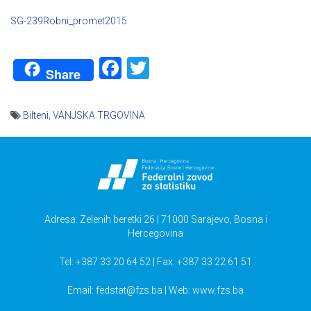
SG-239Robni_promet2015
Facebook
Twitter
Share
Bilteni
,
VANJSKA TRGOVINA
Navigacija
članaka
Adresa: Zelenih beretki 26 | 71000 Sarajevo, Bosna i
Hercegovina
Tel: +387 33 20 64 52 | Fax: +387 33 22 61 51
Email:
fedstat@fzs.ba
| Web: www.fzs.ba