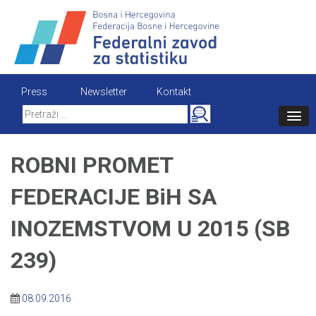
Skip
to
content
Press
Newsletter
Kontakt
Search
for:
ROBNI PROMET
FEDERACIJE BiH SA
INOZEMSTVOM U 2015 (SB
239)
08.09.2016