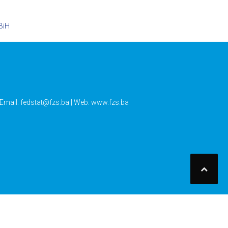
BiH
 Email:
fedstat@fzs.ba
| Web: www.fzs.ba