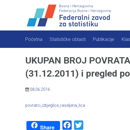
Skip
to
content
Početna
Statističke oblasti
Publikacije
Klas
UKUPAN BROJ POVRATAK
(31.12.2011) i pregled p
08.06.2016
povratci_izbjeglice_raseljena_lica
Facebook
Twitter
Share