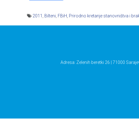
2011
,
Bilteni
,
FBiH
,
Prirodno kretanje stanovništva i bra
Navigacija
članaka
Adresa: Zelenih beretki 26 | 71000 Saraje