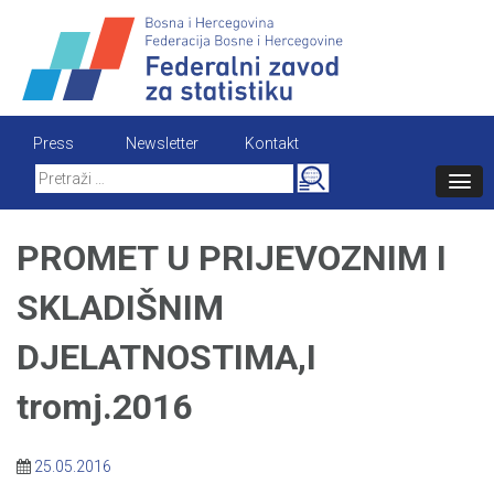
Skip
to
content
Press
Newsletter
Kontakt
Search
for:
PROMET U PRIJEVOZNIM I
SKLADIŠNIM
DJELATNOSTIMA,I
tromj.2016
25.05.2016