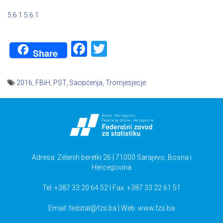
5.6.1
5.6.1
Facebook
Twitter
Share
2016
,
FBiH
,
PST
,
Saopćenja
,
Tromjesjecje
Navigacija
članaka
Adresa: Zelenih beretki 26 | 71000 Sarajevo, Bosna i
Hercegovina
Tel: +387 33 20 64 52 | Fax: +387 33 22 61 51
Email:
fedstat@fzs.ba
| Web: www.fzs.ba