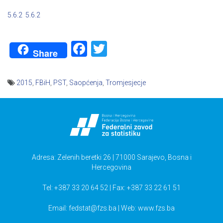
5.6.2
5.6.2
Facebook
Twitter
Share
2015
,
FBiH
,
PST
,
Saopćenja
,
Tromjesjecje
Navigacija
članaka
Adresa: Zelenih beretki 26 | 71000 Sarajevo, Bosna i
Hercegovina
Tel: +387 33 20 64 52 | Fax: +387 33 22 61 51
Email:
fedstat@fzs.ba
| Web: www.fzs.ba