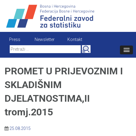
Skip
to
content
Press
Newsletter
Kontakt
Search
for:
PROMET U PRIJEVOZNIM I
SKLADIŠNIM
DJELATNOSTIMA,II
tromj.2015
25.08.2015