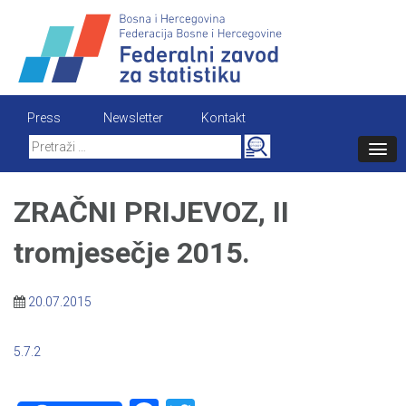
Skip
to
content
Press
Newsletter
Kontakt
Search
for:
ZRAČNI PRIJEVOZ, II
tromjesečje 2015.
20.07.2015
5.7.2