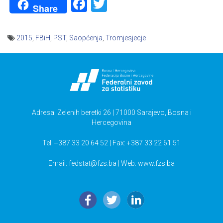
Facebook
Twitter
Share
2015
,
FBiH
,
PST
,
Saopćenja
,
Tromjesjecje
Navigacija
članaka
Adresa: Zelenih beretki 26 | 71000 Sarajevo, Bosna i
Hercegovina
Tel: +387 33 20 64 52 | Fax: +387 33 22 61 51
Email:
fedstat@fzs.ba
| Web: www.fzs.ba