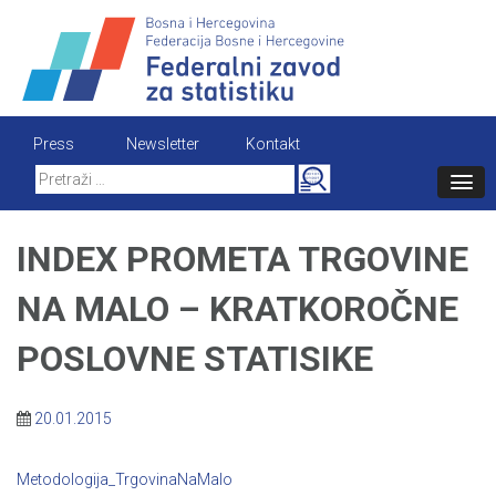
Skip
to
content
Press
Newsletter
Kontakt
Search
for:
INDEX PROMETA TRGOVINE
NA MALO – KRATKOROČNE
POSLOVNE STATISIKE
20.01.2015
Metodologija_TrgovinaNaMalo