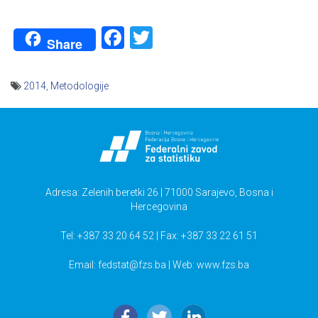
Facebook
Twitter
Share
2014
,
Metodologije
Navigacija
članaka
Adresa: Zelenih beretki 26 | 71000 Sarajevo, Bosna i
Hercegovina
Tel: +387 33 20 64 52 | Fax: +387 33 22 61 51
Email:
fedstat@fzs.ba
| Web: www.fzs.ba