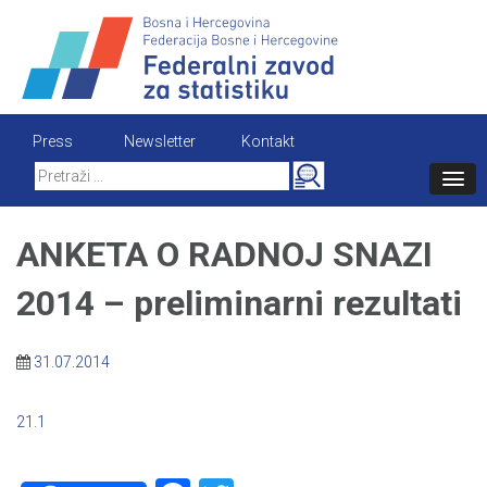
Skip
to
content
Press
Newsletter
Kontakt
Search
for:
ANKETA O RADNOJ SNAZI
2014 – preliminarni rezultati
31.07.2014
21.1