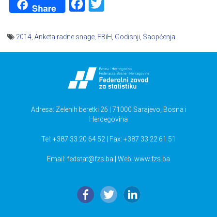
Facebook
Twitter
Share
2014
,
Anketa radne snage
,
FBiH
,
Godisnji
,
Saopćenja
Navigacija
članaka
Adresa: Zelenih beretki 26 | 71000 Sarajevo, Bosna i
Hercegovina
Tel: +387 33 20 64 52 | Fax: +387 33 22 61 51
Email:
fedstat@fzs.ba
| Web: www.fzs.ba