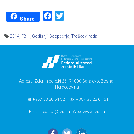
Facebook
Twitter
Share
2014
,
FBiH
,
Godisnji
,
Saopćenja
,
Troškovi rada.
Navigacija
članaka
Adresa: Zelenih beretki 26 | 71000 Sarajevo, Bosna i
Hercegovina
Tel: +387 33 20 64 52 | Fax: +387 33 22 61 51
Email:
fedstat@fzs.ba
| Web: www.fzs.ba