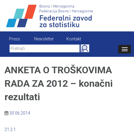
Skip
to
content
Press
Newsletter
Kontakt
Search
for:
ANKETA O TROŠKOVIMA
RADA ZA 2012 – konačni
rezultati
30.06.2014
21.2.1