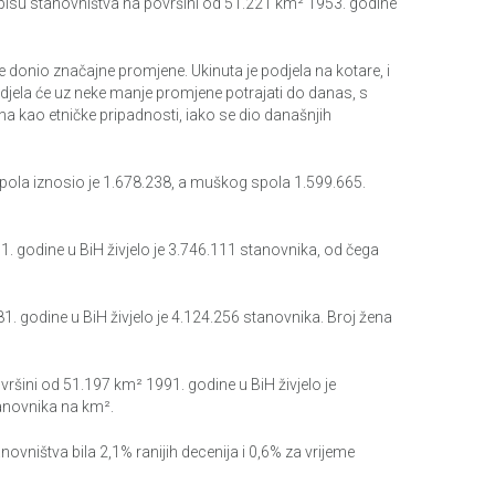
pisu stanovništva na površini od 51.221 km² 1953. godine
e donio značajne promjene. Ukinuta je podjela na kotare, i
odjela će uz neke manje promjene potrajati do danas, s
 kao etničke pripadnosti, iako se dio današnjih
spola iznosio je 1.678.238, a muškog spola 1.599.665.
. godine u BiH živjelo je 3.746.111 stanovnika, od čega
. godine u BiH živjelo je 4.124.256 stanovnika. Broj žena
ršini od 51.197 km² 1991. godine u BiH živjelo je
anovnika na km².
vništva bila 2,1% ranijih decenija i 0,6% za vrijeme