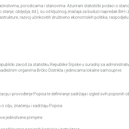
ćinstvima, porodicama i stanovima. Ažurirani statistički podaci o stano
stanje, obilježja, itd.), su od ključnog značaja za budući napredak BiH i
nfrastrukture, razvoj učinkovitih društveno ekonomskih politika, raspodje
i Republički zavod za statistiku Republike Srpske u suradnji sa administr
nadležnim organima Brčko Distrikta i jedinicama lokalne samouprve.
iju i provođenje Popisa te definiranje sadržaja i izgled svih popisnih 
 cilju, značenju i sadržaju Popisa
ve jedinstvene primjene