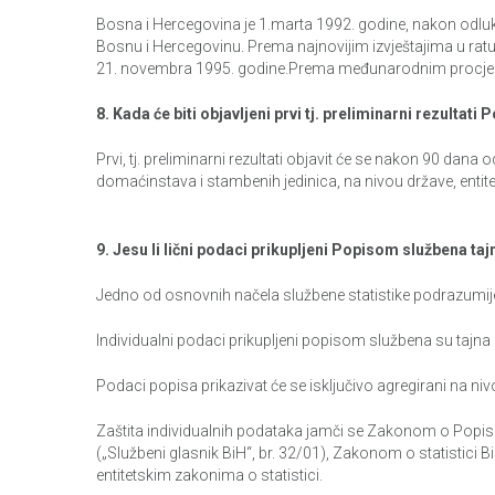
Bosna i Hercegovina je 1.marta 1992. godine, nakon odlu
Bosnu i Hercegovinu. Prema najnovijim izvještajima u rat
21. novembra 1995. godine.Prema međunarodnim procjenam
8. Kada će biti objavljeni prvi tj. preliminarni rezultati
Prvi, tj. preliminarni rezultati objavit će se nakon 90 d
domaćinstava i stambenih jedinica, na nivou države, entiteta
9. Jesu li lični podaci prikupljeni Popisom službena ta
Jedno od osnovnih načela službene statistike podrazumijev
Individualni podaci prikupljeni popisom službena su tajna i k
Podaci popisa prikazivat će se isključivo agregirani na nivo
Zaštita individualnih podataka jamči se Zakonom o Popisu
(„Službeni glasnik BiH“, br. 32/01), Zakonom o statistici B
entitetskim zakonima o statistici.