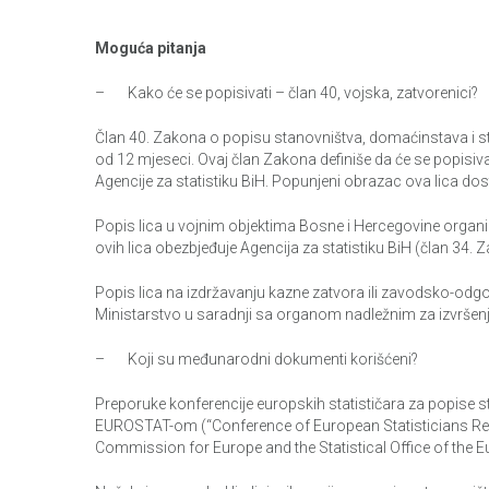
Moguća pitanja
– Kako će se popisivati – član 40, vojska, zatvorenici?
Član 40. Zakona o popisu stanovništva, domaćinstava i stan
od 12 mjeseci. Ovaj član Zakona definiše da će se popisiv
Agencije za statistiku BiH. Popunjeni obrazac ova lica do
Popis lica u vojnim objektima Bosne i Hercegovine organiz
ovih lica obezbjeđuje Agencija za statistiku BiH (član 34. 
Popis lica na izdržavanju kazne zatvora ili zavodsko-o
Ministarstvo u saradnji sa organom nadležnim za izvršenje 
– Koji su međunarodni dokumenti korišćeni?
Preporuke konferencije europskih statističara za popise s
EUROSTAT-om (“Conference of European Statisticians Re
Commission for Europe and the Statistical Office of th