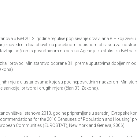
ova u BiH 2013. godine reguliše popisivanje državljana BiH koji žive u i
anje navedenih lica obaviti na posebnom popisnom obrascu za inostranstv
stavljaju poštom s povratnicom na adresu Agencije za statistiku BiH najk
ira i provodi Ministarstvo odbrane BiH prema uputstvima dobijenim od Ag
Zakona)
dgojnih mjera u ustanovama koje su pod neposrednim nadzorom Ministar
sankcija, pritvora i drugih mjera (član 33. Zakona).
tanovništva i stanova 2010. godine pripremljene u saradnji Evropske kom
commendations for the 2010 Censuses of Population and Housing” prep
e European Communities (EUROSTAT), New York and Geneva, 2006)