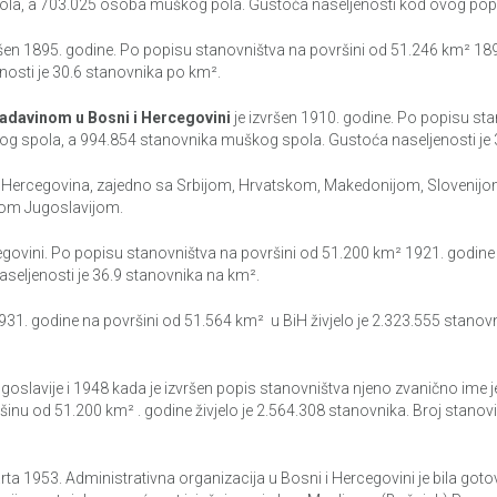
pola, a 703.025 osoba muškog pola. Gustoća naseljenosti kod ovog popis
ršen 1895. godine. Po popisu stanovništva na površini od 51.246 km² 1895
osti je 30.6 stanovnika po km².
adavinom u Bosni i Hercegovini
je izvršen 1910. godine. Po popisu st
kog spola, a 994.854 stanovnika muškog spola. Gustoća naseljenosti je 
 Hercegovina, zajedno sa Srbijom, Hrvatskom, Makedonijom, Slovenijom 
nom Jugoslavijom.
egovini. Po popisu stanovništva na površini od 51.200 km² 1921. godine
eljenosti je 36.9 stanovnika na km².
31. godine na površini od 51.564 km² u BiH živjelo je 2.323.555 stano
ugoslavije i 1948 kada je izvršen popis stanovništva njeno zvanično ime
ršinu od 51.200 km² . godine živjelo je 2.564.308 stanovnika. Broj stano
ta 1953. Administrativna organizacija u Bosni i Hercegovini je bila gotov