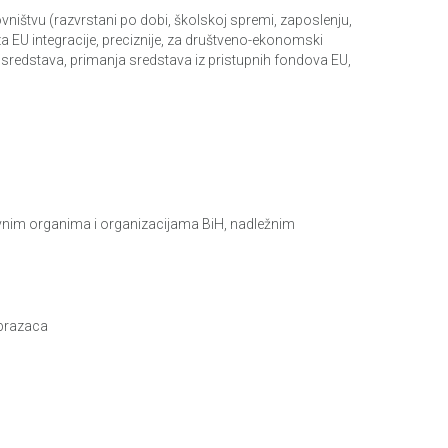
vništvu (razvrstani po dobi, školskoj spremi, zaposlenju,
 za EU integracije, preciznije, za društveno-ekonomski
lu sredstava, primanja sredstava iz pristupnih fondova EU,
ativnim organima i organizacijama BiH, nadležnim
obrazaca