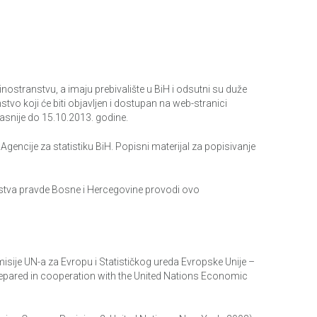
nostranstvu, a imaju prebivalište u BiH i odsutni su duže
o koji će biti objavljen i dostupan na web-stranici
asnije do 15.10.2013. godine.
encije za statistiku BiH. Popisni materijal za popisivanje
stva pravde Bosne i Hercegovine provodi ovo
isije UN-a za Evropu i Statističkog ureda Evropske Unije –
ared in cooperation with the United Nations Economic