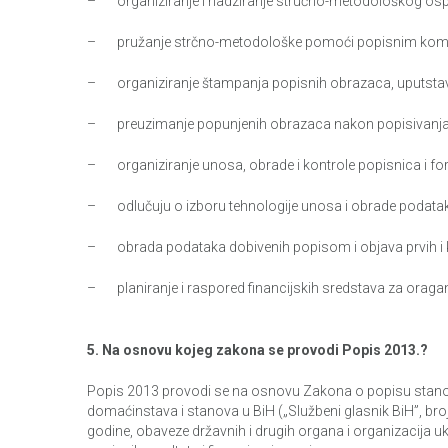
– organiziranje i nadziranje stručno-metodološkog ospo
– pružanje strčno-metodološke pomoći popisnim komisi
– organiziranje štampanja popisnih obrazaca, uputstava i
– preuzimanje popunjenih obrazaca nakon popisivanj
– organiziranje unosa, obrade i kontrole popisnica i fo
– odlučuju o izboru tehnologije unosa i obrade podatak
– obrada podataka dobivenih popisom i objava prvih i k
– planiranje i raspored financijskih sredstava za oragan
5. Na osnovu kojeg zakona se provodi Popis 2013.?
Popis 2013 provodi se na osnovu Zakona o popisu stanov
domaćinstava i stanova u BiH („Službeni glasnik BiH”, bro
godine, obaveze državnih i drugih organa i organizacija uk