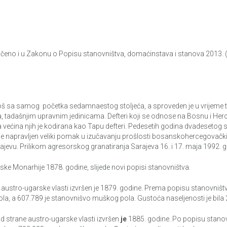
čeno i u Zakonu o Popisu stanovništva, domaćinstava i stanova 2013. (čl
 još sa samog početka sedamnaestog stoljeća, a sproveden je u vrijeme 
a, tadašnjim upravnim jedinicama. Defteri koji se odnose na Bosnu i He
 a većina njih je kodirana kao Tapu defteri. Pedesetih godina dvadesetog 
e napravljen veliki pomak u izučavanju prošlosti bosanskohercegovačkih 
rajevu. Prilikom agresorskog granatiranja Sarajeva 16. i 17. maja 1992. god
e Monarhije 1878. godine, slijede novi popisi stanovništva.
austro-ugarske vlasti izvršen je 1879. godine. Prema popisu stanovništv
la, a 607.789 je stanovnišvo muškog pola. Gustoća naseljenosti je bila
d strane austro-ugarske vlasti izvršen
je
1885. godine. Po popisu stanov