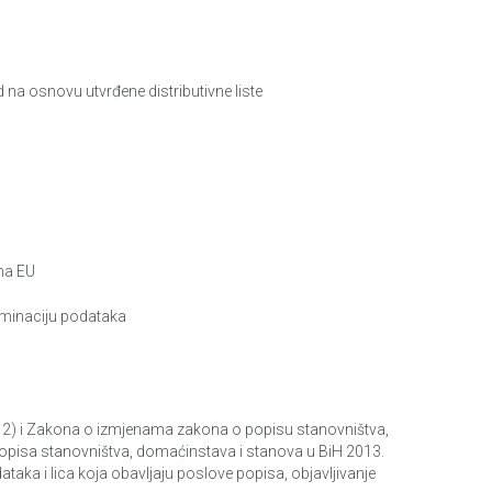
na osnovu utvrđene distributivne liste
ma EU
seminaciju podataka
12) i Zakona o izmjenama zakona o popisu stanovništva,
 Popisa stanovništva, domaćinstava i stanova u BiH 2013.
taka i lica koja obavljaju poslove popisa, objavljivanje