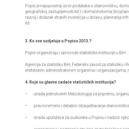
Popis je najopsežniji izvor podataka o stanovništvu, doma
geografskoj zastupljenosti itd.) i domaćinstvima (brojčano 
razvoj i dolazak stranih investicija u državu, planiranja i
itd.
3. Ko sve sudjeluje u Popisu 2013.?
Popis organiziraju i sprovode statističke institucije u BiH :
Agencija za statistiku BiH, Federalni zavod za statistiku 
entitetskim administrativnim organima i organizacijama, 
4. Koje su glavne zadaće statističkih institucija?
– izrada jedinstvenih Metodologija za pripremu, organizac
– pravovremeno i detaljno obavještavanje stanovništva o
– Izrada uputstava za sudionike u Popisu i nadzor njiho