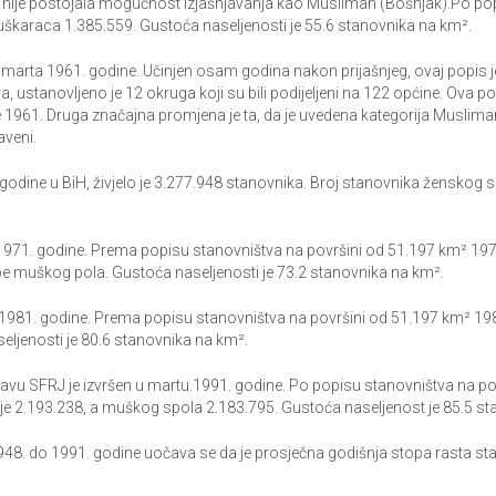
ne nije postojala mogućnost izjašnjavanja kao Musliman (Bošnjak).Po po
muškaraca 1.385.559. Gustoća naseljenosti je 55.6 stanovnika na km².
0.marta 1961. godine. Učinjen osam godina nakon prijašnjeg, ovaj popis j
 ustanovljeno je 12 okruga koji su bili podijeljeni na 122 općine. Ova p
961. Druga značajna promjena je ta, da je uvedena kategorija Muslimana
aveni.
odine u BiH, živjelo je 3.277.948 stanovnika. Broj stanovnika ženskog 
 1971. godine. Prema popisu stanovništva na površini od 51.197 km² 1971
be muškog pola. Gustoća naseljenosti je 73.2 stanovnika na km².
 1981. godine. Prema popisu stanovništva na površini od 51.197 km² 1981
eljenosti je 80.6 stanovnika na km².
tavu SFRJ je izvršen u martu.1991. godine. Po popisu stanovništva na pov
je 2.193.238, a muškog spola 2.183.795. Gustoća naseljenost je 85.5 st
48. do 1991. godine uočava se da je prosječna godišnja stopa rasta stano