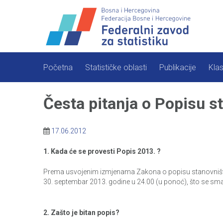
Skip
to
content
Početna
Statističke oblasti
Publikacije
Klas
Česta pitanja o Popisu s
17.06.2012
1. Kada će se provesti Popis 2013. ?
Prema usvojenim izmjenama Zakona o popisu stanovništva,
30. septembar 2013. godine u 24.00 (u ponoć), što se s
2. Zašto je bitan popis?