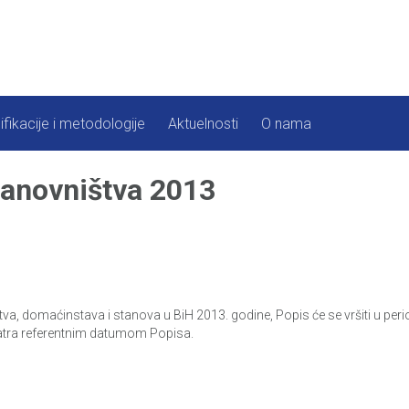
ifikacije i metodologije
Aktuelnosti
O nama
tanovništva 2013
 domaćinstava i stanova u BiH 2013. godine, Popis će se vršiti u perio
matra referentnim datumom Popisa.