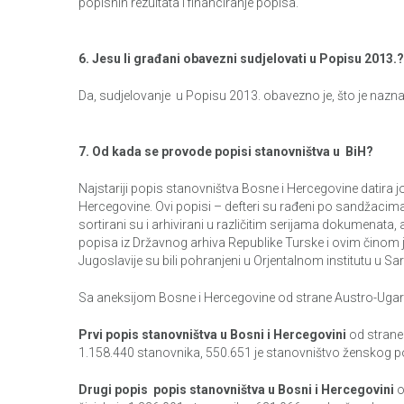
popisnih rezultata i financiranje popisa.
6. Jesu li građani obavezni sudjelovati u Popisu 2013.?
Da, sudjelovanje u Popisu 2013. obavezno je, što je nazna
7. Od kada se provode popisi stanovništva u BiH?
Najstariji popis stanovništva Bosne i Hercegovine datira
Hercegovine. Ovi popisi – defteri su rađeni po sandžacim
sortirani su i arhivirani u različitim serijama dokumenata,
popisa iz Državnog arhiva Republike Turske i ovim činom j
Jugoslavije su bili pohranjeni u Orjentalnom institutu u Sa
Sa aneksijom Bosne i Hercegovine od strane Austro-Ugarsk
Prvi
popis stanovništva u Bosni i Hercegovini
od strane 
1.158.440 stanovnika, 550.651 je stanovništvo ženskog po
Drugi popis popis stanovništva u Bosni i Hercegovini
o