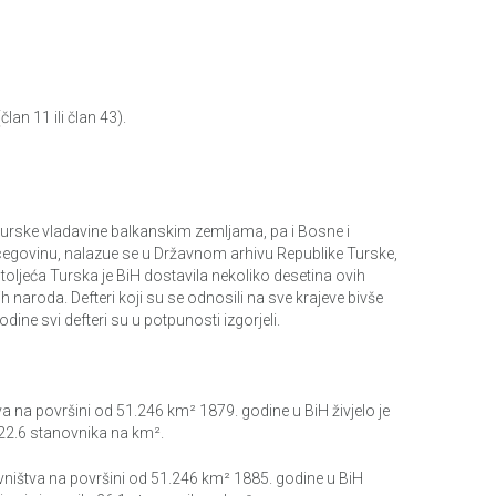
an 11 ili član 43).
turske vladavine balkanskim zemljama, pa i Bosne i
rcegovinu, nalazue se u Državnom arhivu Republike Turske,
stoljeća Turska je BiH dostavila nekoliko desetina ovih
naroda. Defteri koji su se odnosili na sve krajeve bivše
ine svi defteri su u potpunosti izgorjeli.
a na površini od 51.246 km² 1879. godine u BiH živjelo je
 22.6 stanovnika na km².
ništva na površini od 51.246 km² 1885. godine u BiH