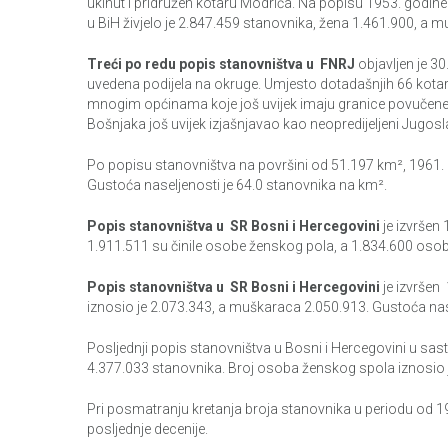
ukinut i pridružen kotaru Modriča. Na popisu 1953. godi
u BiH živjelo je 2.847.459 stanovnika, žena 1.461.900, a 
Treći po redu popis stanovništva u FNRJ
objavljen je 3
uvedena podijela na okruge. Umjesto dotadašnjih 66 kotara,
mnogim općinama koje još uvijek imaju granice povučene 1
Bošnjaka još uvijek izjašnjavao kao neopredijeljeni Jugosl
Po popisu stanovništva na površini od 51.197 km², 1961. g
Gustoća naseljenosti je 64.0 stanovnika na km².
Popis stanovništva u SR Bosni i Hercegovini
je izvršen
1.911.511 su činile osobe ženskog pola, a 1.834.600 oso
Popis stanovništva u SR Bosni i Hercegovini
je izvršen
iznosio je 2.073.343, a muškaraca 2.050.913. Gustoća nas
Posljednji popis stanovništva u Bosni i Hercegovini u sas
4.377.033 stanovnika. Broj osoba ženskog spola iznosio 
Pri posmatranju kretanja broja stanovnika u periodu od 19
posljednje decenije.