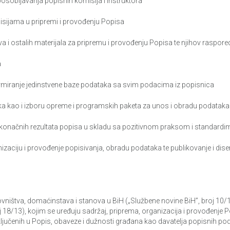
sobljavanja popisnih komisija i instruktora
jama u pripremi i provođenju Popisa
 ostalih materijala za pripremu i provođenju Popisa te njihov raspored 
a
rmiranje jedinstvene baze podataka sa svim podacima iz popisnica
a kao i izboru opreme i programskih paketa za unos i obradu podataka
onačnih rezultata popisa u skladu sa pozitivnom praksom i standardi
izaciju i provođenje popisivanja, obradu podataka te publikovanje i di
ništva, domaćinstava i stanova u BiH („Službene novine BiH”, broj 10/
j 18/13), kojim se uređuju sadržaj, priprema, organizacija i provođenje
ljučenih u Popis, obaveze i dužnosti građana kao davatelja popisnih poda