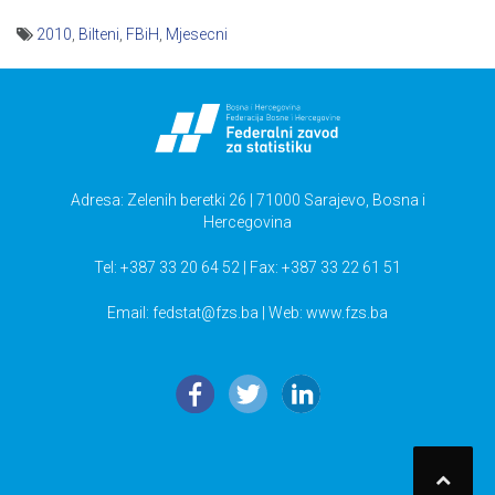
2010
,
Bilteni
,
FBiH
,
Mjesecni
Navigacija
članaka
Adresa: Zelenih beretki 26 | 71000 Sarajevo, Bosna i
Hercegovina
Tel: +387 33 20 64 52 | Fax: +387 33 22 61 51
Email:
fedstat@fzs.ba
| Web: www.fzs.ba