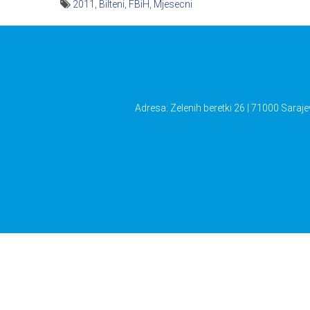
2011
,
Bilteni
,
FBiH
,
Mjesecni
Navigacija
članaka
Adresa: Zelenih beretki 26 | 71000 Saraje