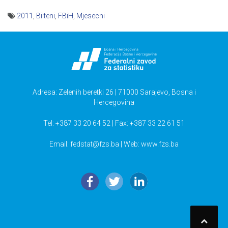
2011
,
Bilteni
,
FBiH
,
Mjesecni
Navigacija
članaka
Adresa: Zelenih beretki 26 | 71000 Sarajevo, Bosna i
Hercegovina
Tel: +387 33 20 64 52 | Fax: +387 33 22 61 51
Email:
fedstat@fzs.ba
| Web: www.fzs.ba