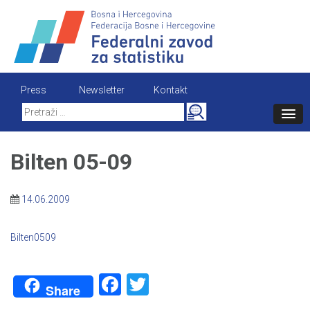
Skip
to
content
Press
Newsletter
Kontakt
Search
for:
Bilten 05-09
14.06.2009
Bilten0509
Facebook
Twitter
Share