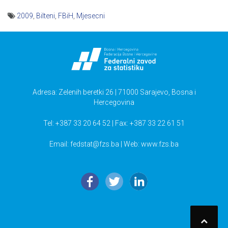
2009
,
Bilteni
,
FBiH
,
Mjesecni
Navigacija
članaka
Adresa: Zelenih beretki 26 | 71000 Sarajevo, Bosna i
Hercegovina
Tel: +387 33 20 64 52 | Fax: +387 33 22 61 51
Email:
fedstat@fzs.ba
| Web: www.fzs.ba