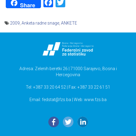
Facebook
Twitter
Share
2009
,
Anketa radne snage
,
ANKETE
Navigacija
članaka
Adresa: Zelenih beretki 26 | 71000 Sarajevo, Bosna i
Hercegovina
Tel: +387 33 20 64 52 | Fax: +387 33 22 61 51
Email:
fedstat@fzs.ba
| Web: www.fzs.ba