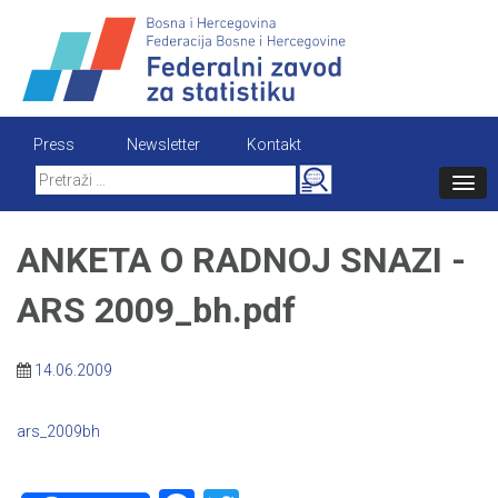
Skip
to
content
Press
Newsletter
Kontakt
Search
for:
ANKETA O RADNOJ SNAZI -
ARS 2009_bh.pdf
14.06.2009
ars_2009bh