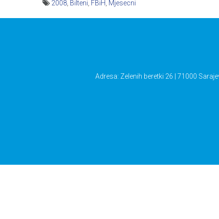
2008
,
Bilteni
,
FBiH
,
Mjesecni
Navigacija
članaka
Adresa: Zelenih beretki 26 | 71000 Saraje