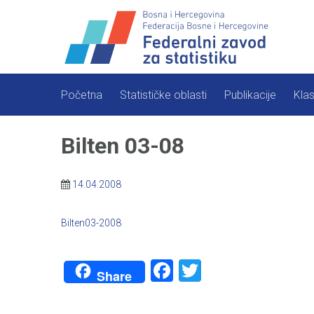
Skip
to
content
Početna
Statističke oblasti
Publikacije
Klas
Bilten 03-08
14.04.2008
Bilten03-2008
Facebook
Twitter
Share