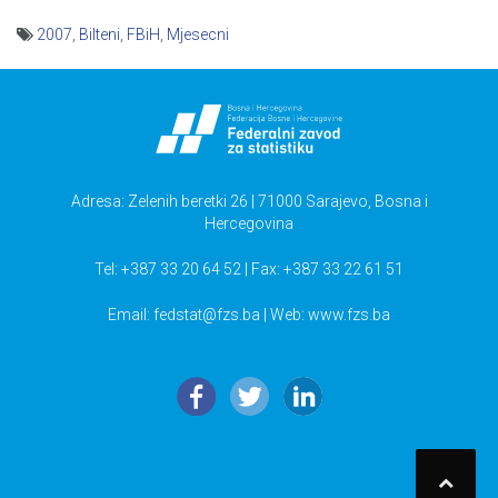
2007
,
Bilteni
,
FBiH
,
Mjesecni
Navigacija
članaka
Adresa: Zelenih beretki 26 | 71000 Sarajevo, Bosna i
Hercegovina
Tel: +387 33 20 64 52 | Fax: +387 33 22 61 51
Email:
fedstat@fzs.ba
| Web: www.fzs.ba