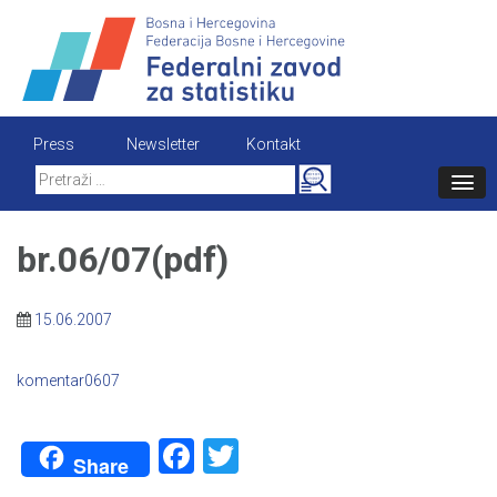
Skip
to
content
Press
Newsletter
Kontakt
Search
for:
br.06/07(pdf)
15.06.2007
komentar0607
Facebook
Twitter
Share