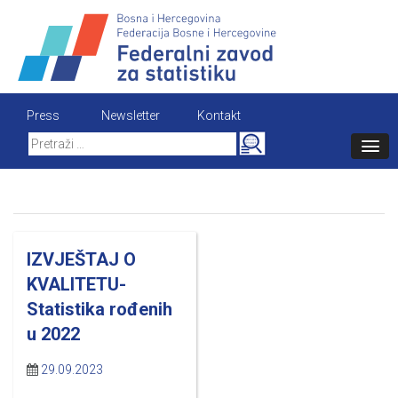
Skip
to
content
Press
Newsletter
Kontakt
Search
for:
IZVJEŠTAJ O
KVALITETU-
Statistika rođenih
u 2022
29.09.2023