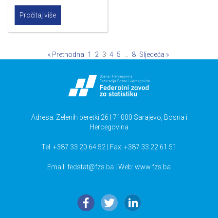
Pročitaj više
« Prethodna
1
2
3
4
5
…
8
Sljedeća »
Adresa: Zelenih beretki 26 | 71000 Sarajevo, Bosna i
Hercegovina
Tel: +387 33 20 64 52 | Fax: +387 33 22 61 51
Email:
fedstat@fzs.ba
| Web: www.fzs.ba