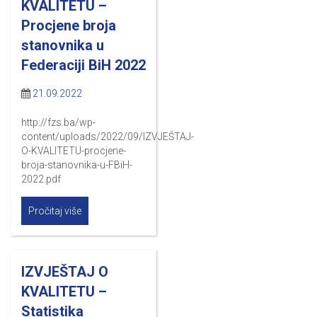
KVALITETU –
Procjene broja
stanovnika u
Federaciji BiH 2022
21.09.2022
http://fzs.ba/wp-
content/uploads/2022/09/IZVJEŠTAJ-
O-KVALITETU-procjene-
broja-stanovnika-u-FBiH-
2022.pdf
Pročitaj više
IZVJEŠTAJ O
KVALITETU –
Statistika