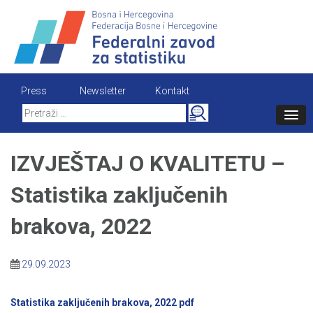
Skip
to
content
Press
Newsletter
Kontakt
Search
for:
IZVJEŠTAJ O KVALITETU –
Statistika zaključenih
brakova, 2022
29.09.2023
Statistika zaključenih brakova, 2022 pdf