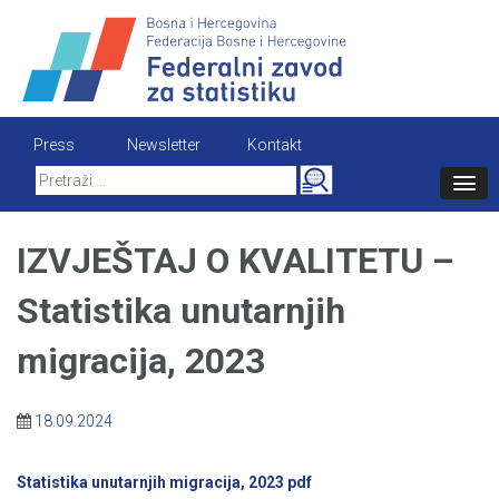
Skip
to
content
Press
Newsletter
Kontakt
Search
for:
IZVJEŠTAJ O KVALITETU –
Statistika unutarnjih
migracija, 2023
18.09.2024
Statistika unutarnjih migracija, 2023 pdf