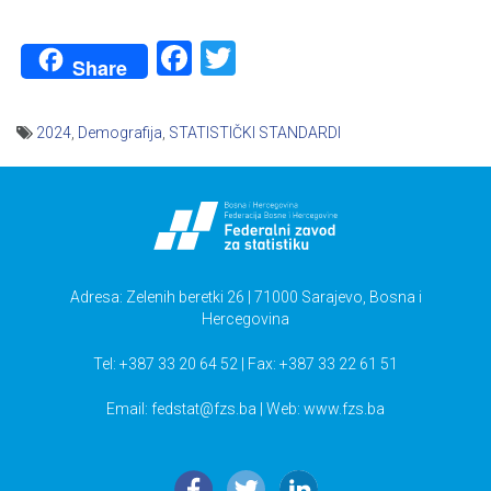
Facebook
Twitter
Share
2024
,
Demografija
,
STATISTIČKI STANDARDI
Navigacija
članaka
Adresa: Zelenih beretki 26 | 71000 Sarajevo, Bosna i
Hercegovina
Tel: +387 33 20 64 52 | Fax: +387 33 22 61 51
Email:
fedstat@fzs.ba
| Web: www.fzs.ba