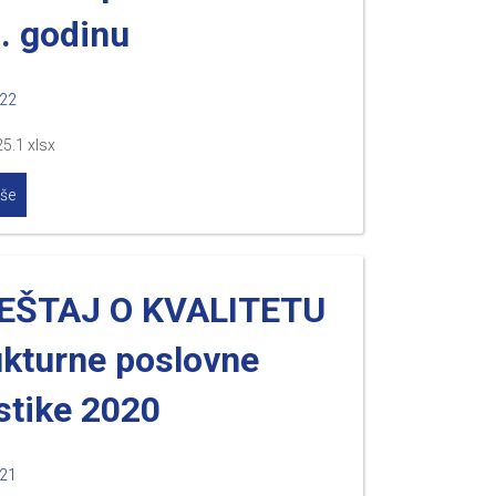
. godinu
022
5.1 xlsx
iše
EŠTAJ O KVALITETU
ukturne poslovne
istike 2020
021