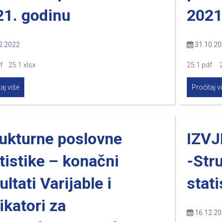
21. godinu
2021
2.2022
31.10.2
f 25.1 xlsx
25.1 pdf 2
aj više
Pročitaj v
rukturne poslovne
IZVJ
tistike – konačni
-Str
ultati Varijable i
stat
ikatori za
16.12.2