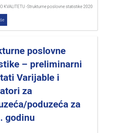
O KVALITETU -Strukturne poslovne statistike 2020
iše
kturne poslovne
stike – preliminarni
tati Varijable i
atori za
uzeća/poduzeća za
. godinu