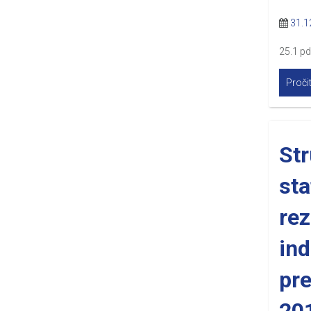
31.1
25.1 p
Pročit
St
sta
rez
ind
pr
20