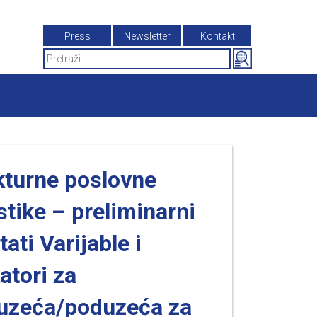
Press
Newsletter
Kontakt
Search
for:
kturne poslovne
stike – preliminarni
tati Varijable i
atori za
uzeća/poduzeća za