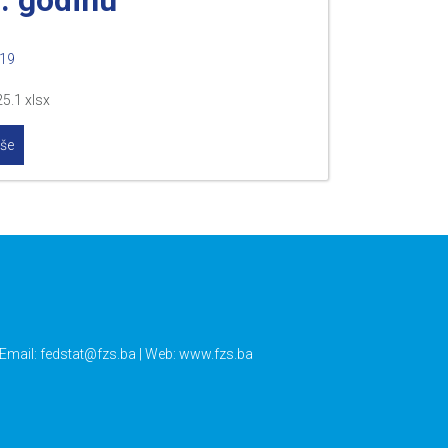
019
5.1 xlsx
iše
 Email:
fedstat@fzs.ba
| Web: www.fzs.ba