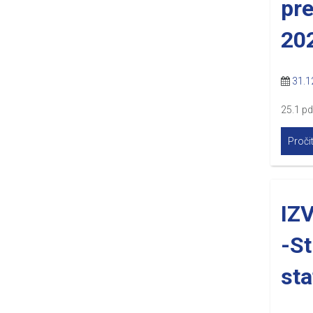
pr
20
31.1
25.1 p
Pročit
IZ
-St
sta