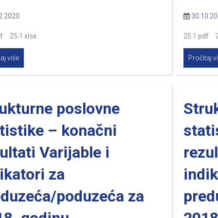
2.2020
30.10.2
df 25.1 xlsx
25.1 pdf 2
aj više
Pročitaj v
rukturne poslovne
Stru
tistike – konačni
stati
ultati Varijable i
rezul
ikatori za
indik
eduzeća/poduzeća za
pred
18. godinu
2018