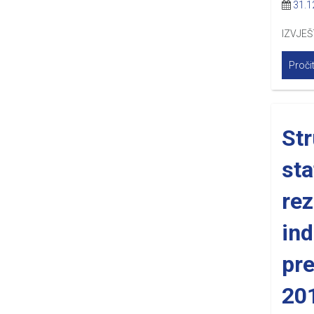
31.1
IZVJEŠ
Pročit
St
sta
rez
ind
pr
20