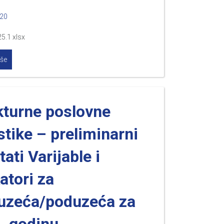
020
5.1 xlsx
iše
kturne poslovne
stike – preliminarni
tati Varijable i
atori za
uzeća/poduzeća za
. godinu