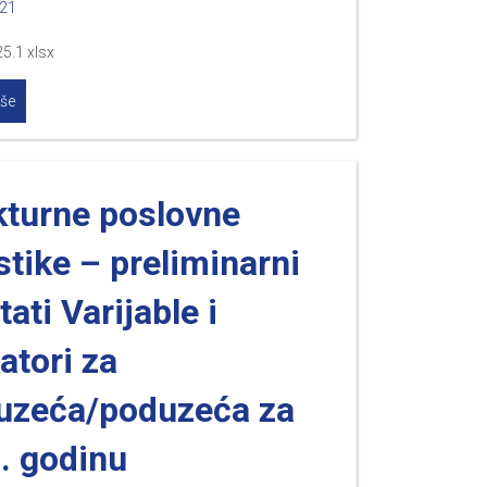
021
5.1 xlsx
iše
kturne poslovne
stike – preliminarni
tati Varijable i
atori za
uzeća/poduzeća za
. godinu