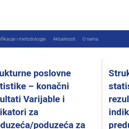
ifikacije i metodologije
Aktuelnosti
O nama
rukturne poslovne
Stru
tistike – konačni
stati
ultati Varijable i
rezul
ikatori za
indik
eduzeća/poduzeća za
pred