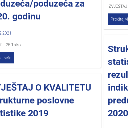
eduzeća/poduzeća za
IZVJEŠTAJ 
20. godinu
Pročitaj v
2.2021
df 25.1 xlsx
Stru
aj više
stati
rezul
VJEŠTAJ O KVALITETU
indik
rukturne poslovne
pred
tistike 2019
2020