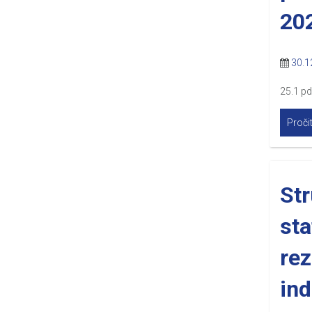
20
30.1
25.1 pd
Pročit
St
sta
rez
ind