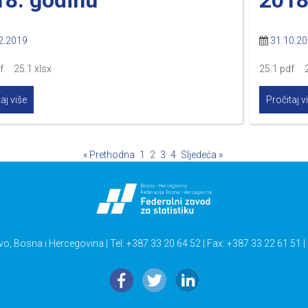
2.2019
31.10.2
df 25.1 xlsx
25.1 pdf 2
aj više
Pročitaj v
« Prethodna
1
2
3
4
Sljedeća »
vo, Bosna i Hercegovina | Tel: +387 33 20 64 52 | Fax: +387 33 22 61 51 |