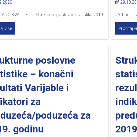
2.2020
29.10.2
TAJ O KVALITETU -Strukturne poslovne statistike 2019
25.1 pdf 2
aj više
Pročitaj v
rukturne poslovne
Stru
tistike – konačni
stati
ultati Varijable i
rezul
ikatori za
indik
eduzeća/poduzeća za
pred
19. godinu
2019