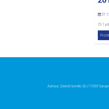
31.1
25.1 p
Pročit
Adresa: Zelenih beretki 26 | 71000 Saraje