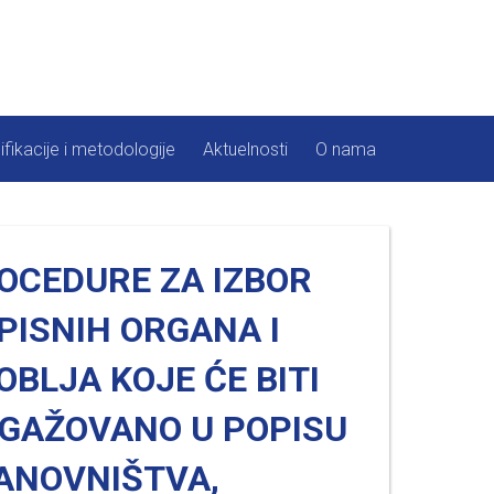
ifikacije i metodologije
Aktuelnosti
O nama
OCEDURE ZA IZBOR
PISNIH ORGANA I
OBLJA KOJE ĆE BITI
GAŽOVANO U POPISU
ANOVNIŠTVA,