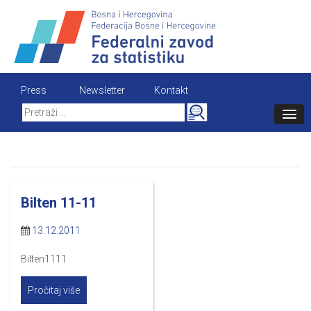
Skip
to
content
Press
Newsletter
Kontakt
Search
for:
Bilten 11-11
13.12.2011
Bilten1111
Pročitaj više