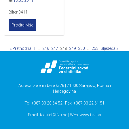
13.05.2011
Bilten0411
Pročitaj više
« Prethodna
1
…
246
247
248
249
250
…
253
Sljedeća »
Adresa: Zelenih beretki 26 | 71000 Sarajevo, Bosna i
Hercegovina
Tel: +387 33 20 64 52 | Fax: +387 33 22 61 51
Email:
fedstat@fzs.ba
| Web: www.fzs.ba