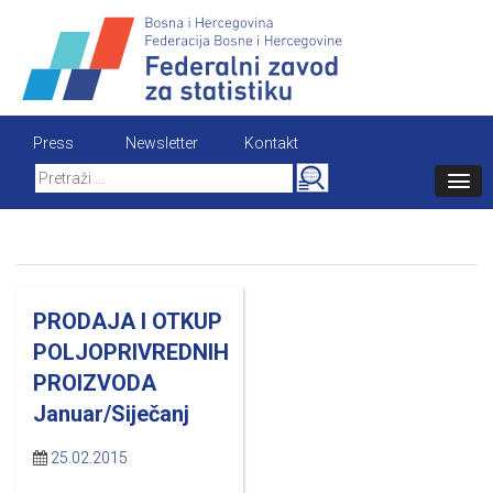
Skip
to
content
Press
Newsletter
Kontakt
Search
for:
PRODAJA I OTKUP
POLJOPRIVREDNIH
PROIZVODA
Januar/Siječanj
25.02.2015