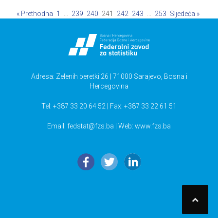
« Prethodna
1
…
239
240
241
242
243
…
253
Sljedeća »
Adresa: Zelenih beretki 26 | 71000 Sarajevo, Bosna i
Hercegovina
Tel: +387 33 20 64 52 | Fax: +387 33 22 61 51
Email:
fedstat@fzs.ba
| Web: www.fzs.ba