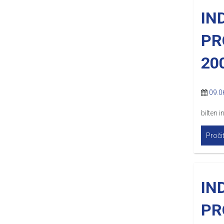
IN
PR
20
09.0
bilten 
Pročit
IN
PR