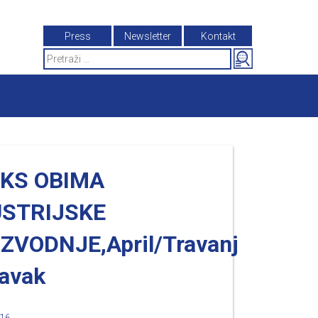
Press
Newsletter
Kontakt
Search
for:
EKS OBIMA
USTRIJSKE
ZVODNJE,April/Travanj
ravak