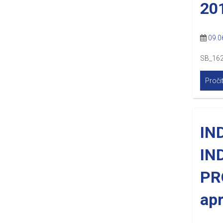
20
09.0
SB_162
Pročit
IN
IN
PR
apr