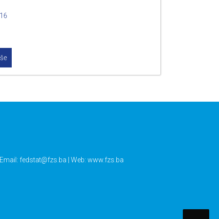
016
iše
 Email:
fedstat@fzs.ba
| Web: www.fzs.ba