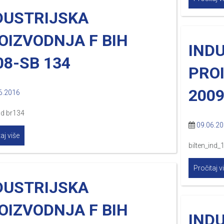
DUSTRIJSKA
OIZVODNJA F BIH
IND
08-SB 134
PRO
2009
6.2016
ind br134
09.06.2
aj više
bilten_ind_
Pročitaj v
DUSTRIJSKA
OIZVODNJA F BIH
IND