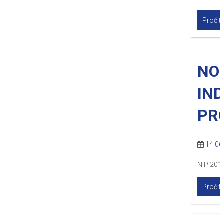
Pročit
NO
IN
PR
14.0
NIP 20
Pročit