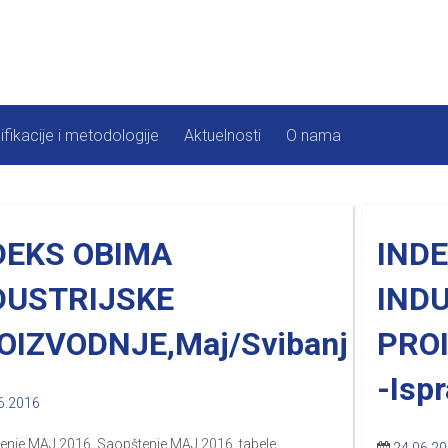
ifikacije i metodologije
Aktuelnosti
O nama
DEKS OBIMA
IND
DUSTRIJSKE
IND
OIZVODNJE,Maj/Svibanj
PROI
-Isp
6.2016
enje MAJ 2016. Saopštenje MAJ 2016. tabele