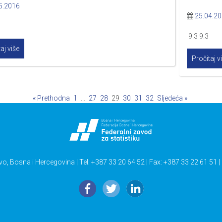
5.2016
25.04.2
9.3 9.3
aj više
Pročitaj v
« Prethodna
1
…
27
28
29
30
31
32
Sljedeća »
vo, Bosna i Hercegovina | Tel: +387 33 20 64 52 | Fax: +387 33 22 61 51 |