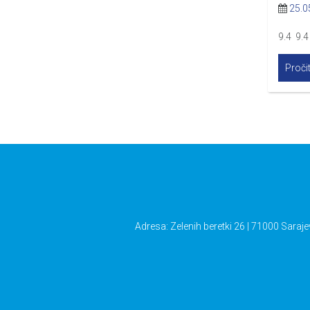
25.0
9.4 9.4
Pročit
Adresa: Zelenih beretki 26 | 71000 Saraje