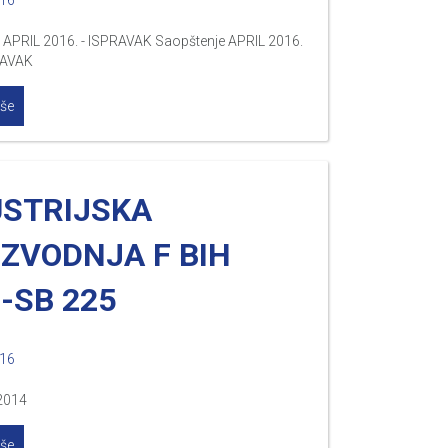
016
 APRIL 2016. - ISPRAVAK Saopštenje APRIL 2016.
RAVAK
iše
USTRIJSKA
IZVODNJA F BIH
-SB 225
016
2014
iše