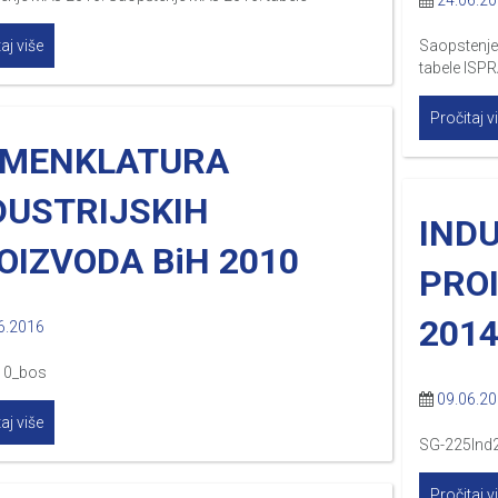
24.06.2
aj više
Saopstenje
tabele ISP
Pročitaj v
MENKLATURA
DUSTRIJSKIH
IND
OIZVODA BiH 2010
PRO
2014
6.2016
10_bos
09.06.2
aj više
SG-225Ind
Pročitaj v