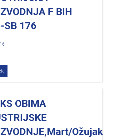
IZVODNJA F BIH
-SB 176
016
d
iše
EKS OBIMA
USTRIJSKE
ZVODNJE,Mart/Ožujak