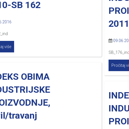
10-SB 162
PRO
2011
6.2016
_ind
09.06.2
aj više
SB_176_in
Pročitaj v
DEKS OBIMA
DUSTRIJSKE
IND
OIZVODNJE,
IND
il/travanj
PROI