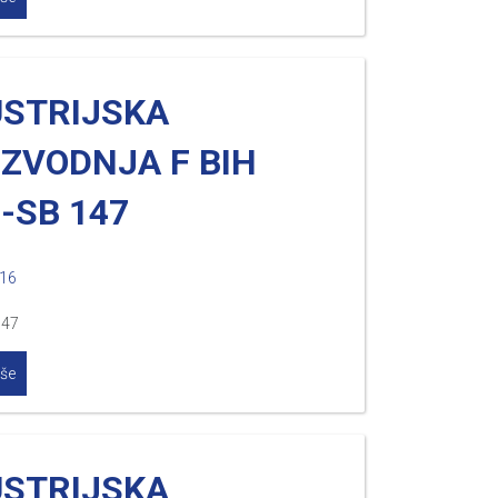
USTRIJSKA
IZVODNJA F BIH
-SB 147
016
147
iše
USTRIJSKA