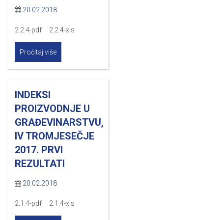
20.02.2018
2.2.4-pdf 2.2.4-xls
Pročitaj više
INDEKSI
PROIZVODNJE U
GRAĐEVINARSTVU,
IV TROMJESEČJE
2017. PRVI
REZULTATI
20.02.2018
2.1.4-pdf 2.1.4-xls