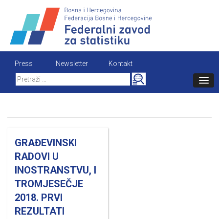
Skip
to
content
Press
Newsletter
Kontakt
Search
for:
GRAĐEVINSKI
RADOVI U
INOSTRANSTVU, I
TROMJESEČJE
2018. PRVI
REZULTATI