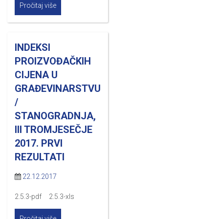
Pročitaj više
INDEKSI
PROIZVOĐAČKIH
CIJENA U
GRAĐEVINARSTVU
/
STANOGRADNJA,
III TROMJESEČJE
2017. PRVI
REZULTATI
22.12.2017
2.5.3-pdf 2.5.3-xls
Pročitaj više