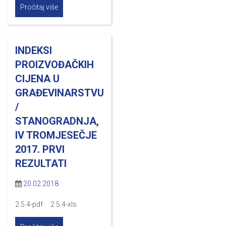
Pročitaj više
INDEKSI
PROIZVOĐAČKIH
CIJENA U
GRAĐEVINARSTVU
/
STANOGRADNJA,
IV TROMJESEČJE
2017. PRVI
REZULTATI
20.02.2018
2.5.4-pdf 2.5.4-xls