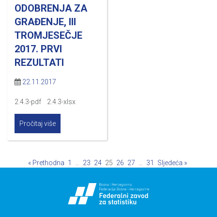
ODOBRENJA ZA
GRAĐENJE, III
TROMJESEČJE
2017. PRVI
REZULTATI
22.11.2017
2.4.3-pdf 2.4.3-xlsx
Pročitaj više
« Prethodna
1
…
23
24
25
26
27
…
31
Sljedeća »