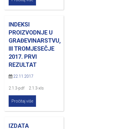
INDEKSI
PROIZVODNJE U
GRAĐEVINARSTVU,
III TROMJESEČJE
2017. PRVI
REZULTAT
22.11.2017
2.1.3-pdf 2.1.3-xls
Pročitaj više
IZDATA