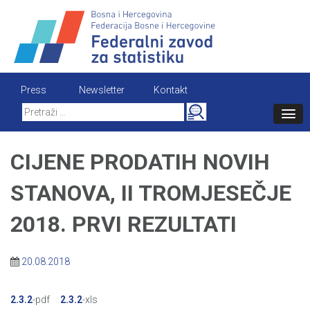
Skip
to
content
Press
Newsletter
Kontakt
Search
for:
CIJENE PRODATIH NOVIH
STANOVA, II TROMJESEČJE
2018. PRVI REZULTATI
20.08.2018
2.3.2
-pdf
2.3.2
-xls