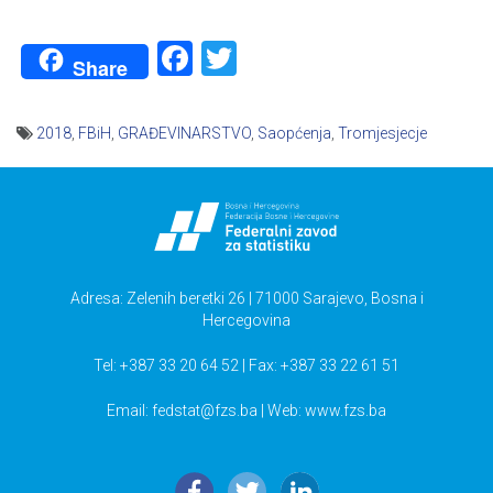
Facebook
Twitter
Share
2018
,
FBiH
,
GRAĐEVINARSTVO
,
Saopćenja
,
Tromjesjecje
Navigacija
članaka
Adresa: Zelenih beretki 26 | 71000 Sarajevo, Bosna i
Hercegovina
Tel: +387 33 20 64 52 | Fax: +387 33 22 61 51
Email:
fedstat@fzs.ba
| Web: www.fzs.ba