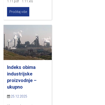
1.11.pdf 1.11.xls
Pročitaj više
Indeks obima
industrijske
proizvodnje –
ukupno
25.12.2025