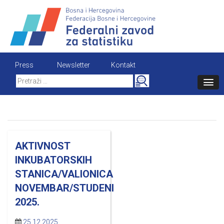
Skip
to
content
Press
Newsletter
Kontakt
Search
for:
AKTIVNOST
INKUBATORSKIH
STANICA/VALIONICA
NOVEMBAR/STUDENI
2025.
25.12.2025