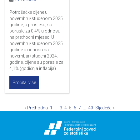
Potrošačke cijene u
novembru/studenom 2025.
godine, u prosjeku, su
porasle za 0,4% u odnosu
na prethodni mjesec. U
novembru/studenom 2025.
godine u odnosu na
novembar/studeni 2024.
godine, cijene su porasle za
4,1% (godišnja inflacija).
Pročitaj više
« Prethodna
1
…
3
4
5
6
7
…
49
Sljedeća »