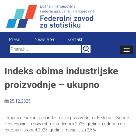
Skip
to
content
Press
Newsletter
Kontakt
Search
for:
Indeks obima industrijske
proizvodnje – ukupno
25.12.2025
Ukupna desezonirana industrijska proizvodnja u Federaciji Bosne i
Hercegovine u novembru/studenom 2025. godine u odnosu na
oktobar/listopad 2025. godine, manja je za 2,5%.