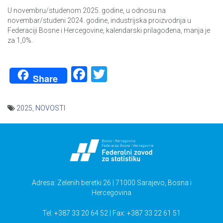
U novembru/studenom 2025. godine, u odnosu na
novembar/studeni 2024. godine, industrijska proizvodnja u
Federaciji Bosne i Hercegovine, kalendarski prilagođena, manja je
za 1,0%.
Facebook
Twitter
Share
2025
,
NOVOSTI
Navigacija
članaka
Adresa: Zelenih beretki 26 | 71000 Sarajevo, Bosna i
Hercegovina
Tel: +387 33 20 64 52 | Fax: +387 33 22 61 51