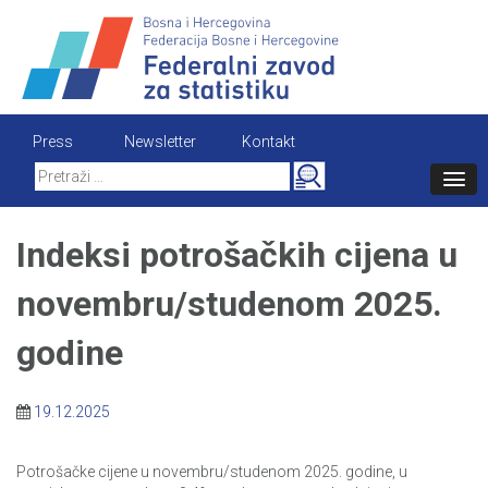
Skip
to
content
Press
Newsletter
Kontakt
Search
for:
Indeksi potrošačkih cijena u
novembru/studenom 2025.
godine
19.12.2025
Potrošačke cijene u novembru/studenom 2025. godine, u