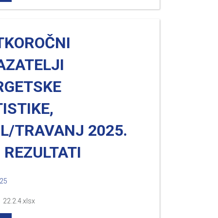
TKOROČNI
AZATELJI
RGETSKE
ISTIKE,
L/TRAVANJ 2025.
 REZULTATI
025
 22.2.4.xlsx