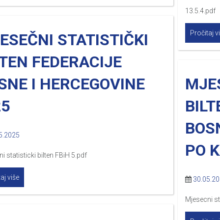
13.5.4.pdf 
Pročitaj v
ESEČNI STATISTIČKI
LTEN FEDERACIJE
SNE I HERCEGOVINE
MJES
25
BILT
BOS
5.2025
PO 
i statisticki bilten FBiH 5.pdf
aj više
30.05.2
Mjesecni st