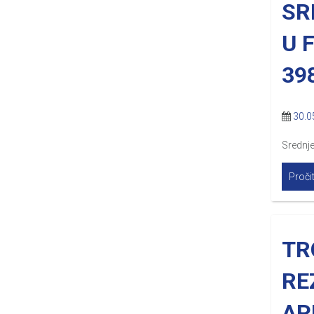
SR
U 
39
30.0
Srednj
Pročit
TR
RE
AP