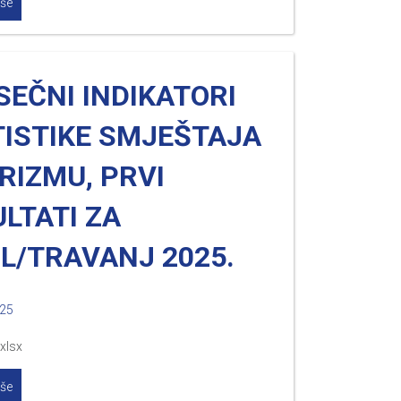
iše
EČNI INDIKATORI
TISTIKE SMJEŠTAJA
RIZMU, PRVI
LTATI ZA
L/TRAVANJ 2025.
025
.xlsx
iše