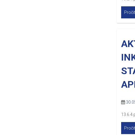
Pročit
AK
IN
ST
AP
30.0
13.6.4.
Pročit