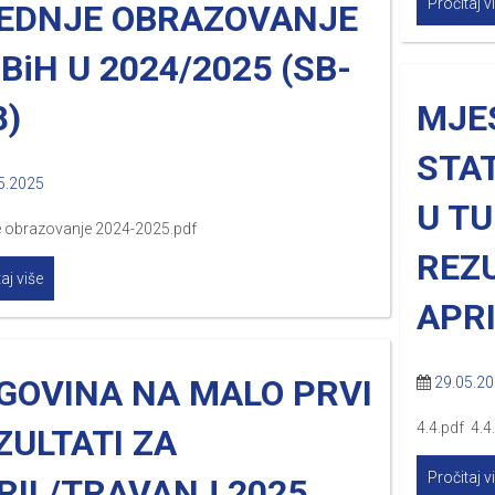
Pročitaj v
EDNJE OBRAZOVANJE
FBiH U 2024/2025 (SB-
8)
MJES
STA
5.2025
U TU
e obrazovanje 2024-2025.pdf
REZU
aj više
APRI
GOVINA NA MALO PRVI
29.05.2
4.4.pdf 4.4
ZULTATI ZA
Pročitaj v
RIL/TRAVANJ 2025.