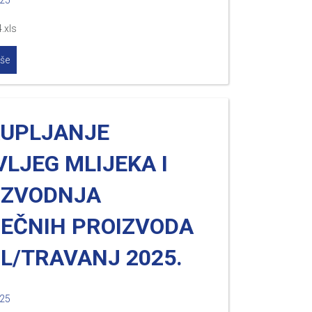
025
.xls
iše
KUPLJANJE
LJEG MLIJEKA I
IZVODNJA
JEČNIH PROIZVODA
L/TRAVANJ 2025.
025