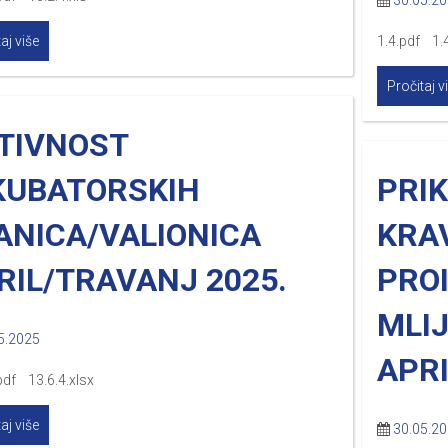
30.05.2
aj više
1.4.pdf 1.4
Pročitaj v
TIVNOST
KUBATORSKIH
PRI
ANICA/VALIONICA
KRAV
RIL/TRAVANJ 2025.
PRO
MLI
5.2025
APRI
pdf 13.6.4.xlsx
aj više
30.05.2