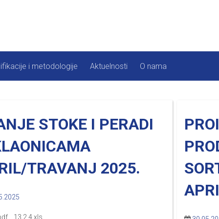
ifikacije i metodologije
Aktuelnosti
O nama
ANJE STOKE I PERADI
PRO
KLAONICAMA
PRO
RIL/TRAVANJ 2025.
SOR
APRI
5.2025
pdf 13.2.4.xls