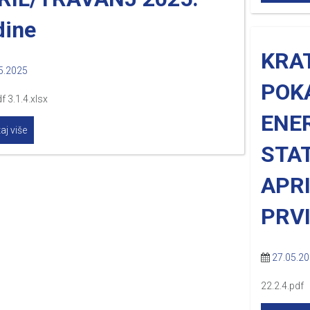
dine
KRA
5.2025
POK
f 3.1.4.xlsx
ENE
aj više
STAT
APRI
PRVI
27.05.2
22.2.4.pdf