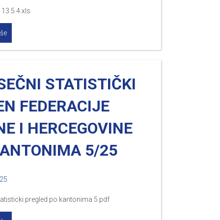
13.5.4.xls
iše
EČNI STATISTIČKI
EN FEDERACIJE
NE I HERCEGOVINE
KANTONIMA 5/25
025
atisticki pregled po kantonima 5.pdf