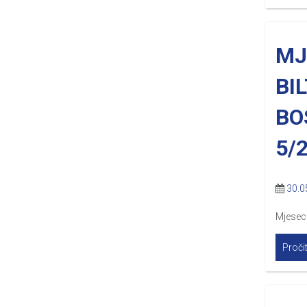
MJ
BI
BO
5/
30.0
Mjesecn
Pročit