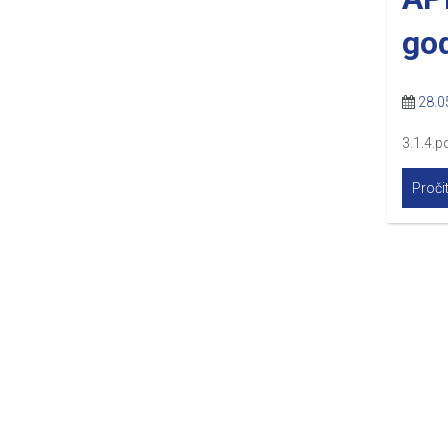
go
28.0
3.1.4.pd
Pročit